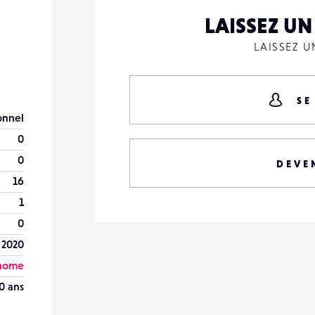
LAISSEZ U
LAISSEZ 
SE
onnel
0
0
DEVE
16
1
0
l 2020
onome
0 ans