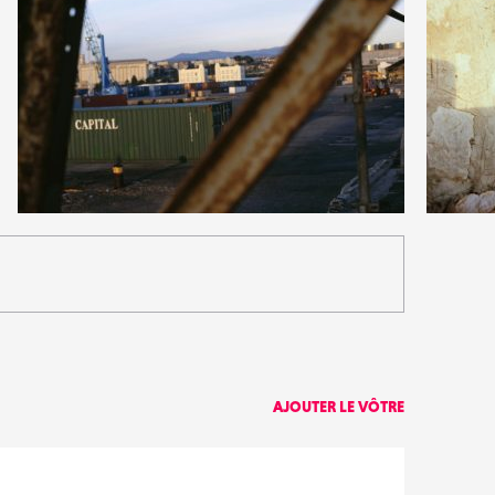
0
4
15
0
AJOUTER LE VÔTRE