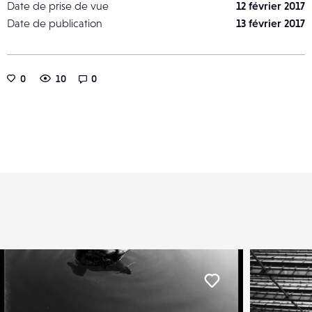
Date de prise de vue
12 février 2017
Date de publication
13 février 2017
0
10
0
er
Liker