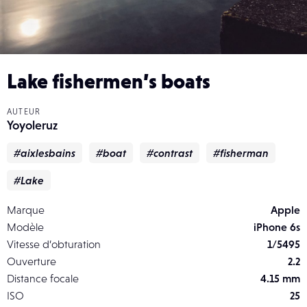
Lake fishermen’s boats
AUTEUR
Yoyoleruz
#aixlesbains
#boat
#contrast
#fisherman
#Lake
Marque
Apple
Modèle
iPhone 6s
Vitesse d’obturation
1/5495
Ouverture
2.2
Distance focale
4.15 mm
ISO
25