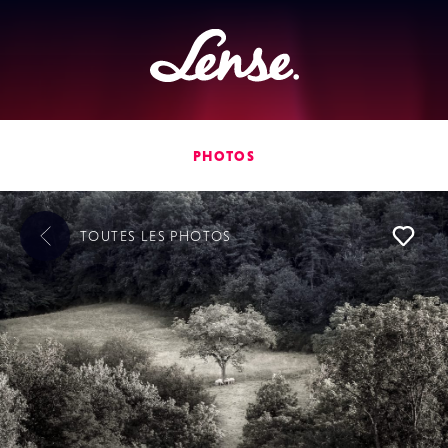
Lense
PHOTOS
TOUTES LES
PHOTOS
L