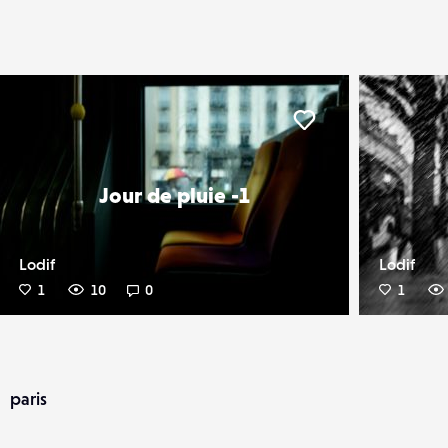
er
Liker
Jour de pluie -1
Lodif
Lodif
1
10
0
1
paris