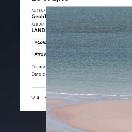
AUTEUR
Geoh100
ALBUM
LANDSCAPE
#Colors
#couple
#europe
#france
#travel
Distance focale
Date de publication
11 janv
5
28
0