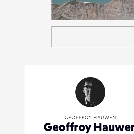
0
29
0
GEOFFROY HAUWEN
Geoffroy Hauwe