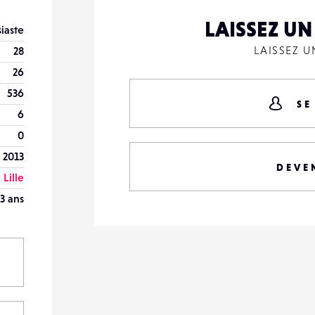
LAISSEZ U
iaste
LAISSEZ 
28
26
536
SE
6
0
 2013
DEVE
Lille
3 ans