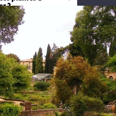
Ouvrir
er 2
/
Fermer
0 mm
n
24 juin 2018