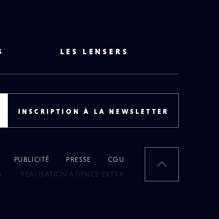
S
LES LENSERS
INSCRIPTION À LA NEWSLETTER
PUBLICITÉ
PRESSE
CGU
RETOUR
6
RÉALISATION AGENCE EXTRA
EN
HAUT
DE