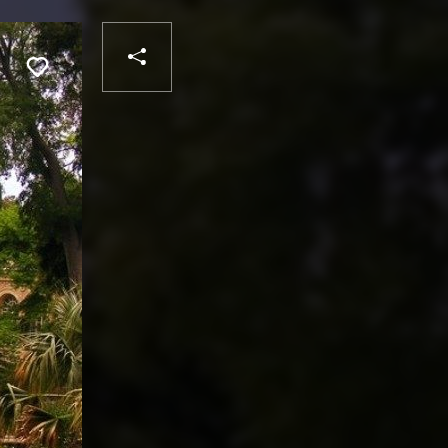
PARTAGER
Liker
VOTRE
DESTINATAIRE
VOTRE
DESTINATAIRE
VOTRE
EMAIL
VOTRE
EMAIL