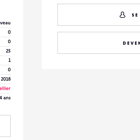
SE
veau
0
0
DEVE
25
1
0
n 2018
llier
4 ans