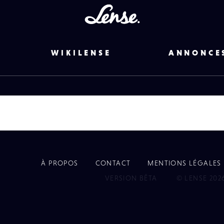
Lense
WIKILENSE
ANNONCE
À PROPOS
CONTACT
MENTIONS LÉGALES
EYE
VERSION BÊTA
© LENSE 202