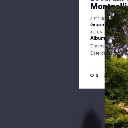
Montpelli
AUTEUR
Graphoto
ALBUM
Album 1
Distance focale
Date de publicatio
0
31
0