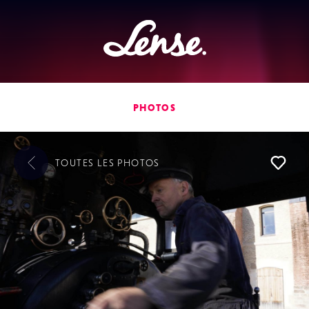
Lense
PHOTOS
TOUTES LES
PHOTOS
L