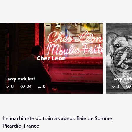
er
Liker
Chez Léon
Jacquesdufert
Jacquesd
0
24
0
3
Le machiniste du train à vapeur. Baie de Somme,
Picardie, France