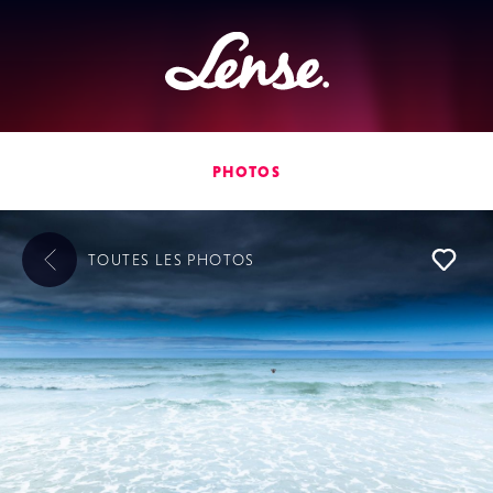
Lense
PHOTOS
TOUTES LES
PHOTOS
L