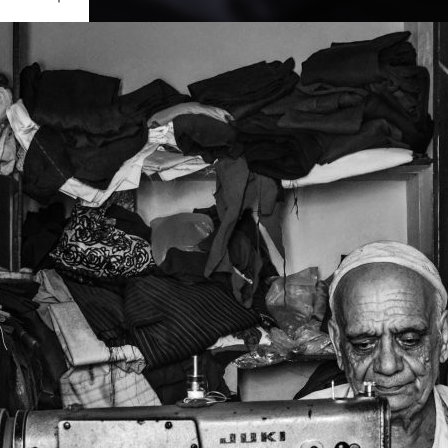
Ouvrir
/
Fermer
RATION
 D5300
1/100
5.6
35 mm
320
ût 2018
e 2020