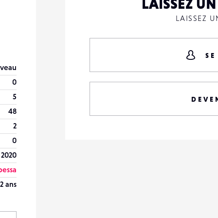
LAISSEZ U
LAISSEZ 
SE
veau
0
5
DEVE
48
2
0
 2020
bessa
2 ans