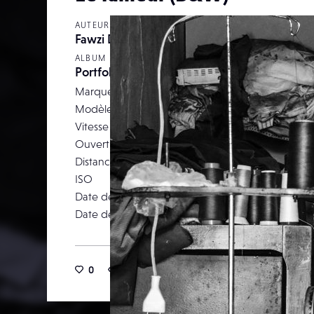
AUTEUR
Fawzi Demmane
ALBUM
Portfolio black and white
Marque
NIKON CORPO
Modèle
NIKON
Vitesse d’obturation
Ouverture
Distance focale
ISO
Date de prise de vue
09 ao
Date de publication
06 décembr
0
7
0