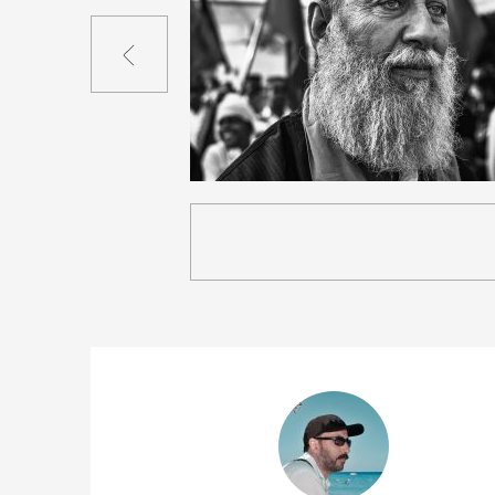
Précédent
1
16
0