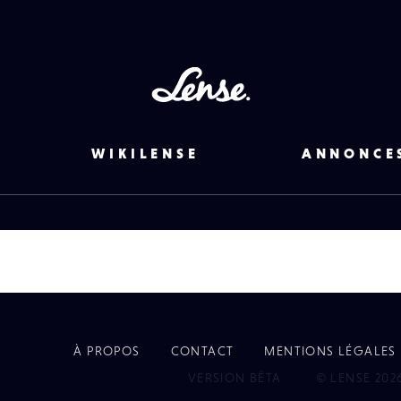
Lense
WIKILENSE
ANNONCE
À PROPOS
CONTACT
MENTIONS LÉGALES
EYE
VERSION BÊTA
© LENSE 202