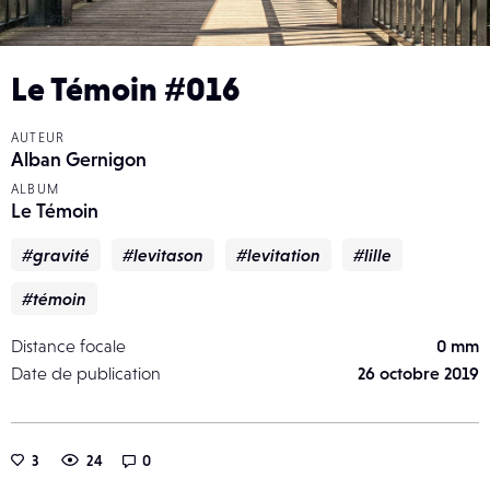
Le Témoin #016
AUTEUR
Alban Gernigon
ALBUM
Le Témoin
#gravité
#levitason
#levitation
#lille
#témoin
Distance focale
0 mm
Date de publication
26 octobre 2019
3
24
0