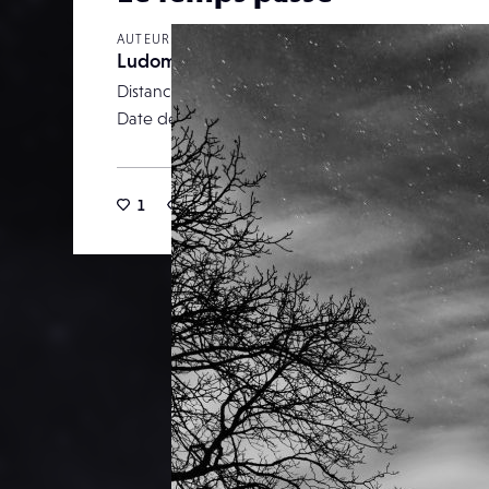
AUTEUR
Ludom
Distance focale
Date de publication
03 j
1
16
0