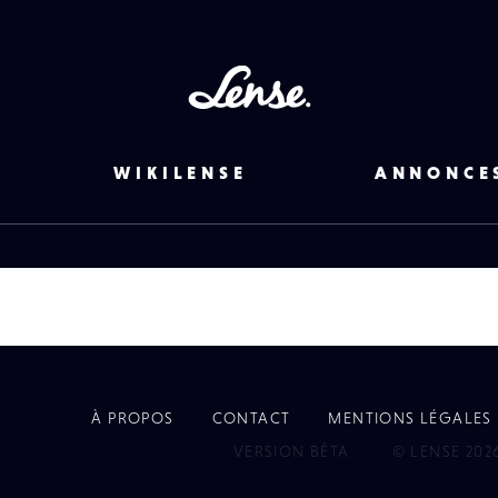
Lense
WIKILENSE
ANNONCE
À PROPOS
CONTACT
MENTIONS LÉGALES
EYE
VERSION BÊTA
© LENSE 202