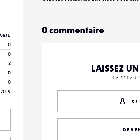
0
commentaire
veau
0
0
2
LAISSEZ U
0
LAISSEZ 
0
 2019
SE
DEVE