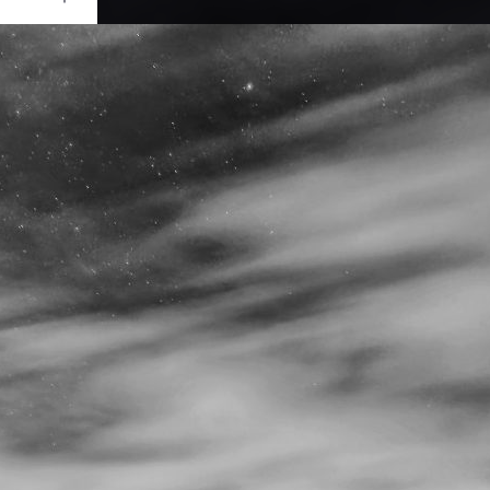
Ouvrir
/
Fermer
0 mm
uin 2019