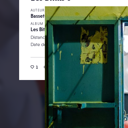
AUTEUR
Bassetclaude
ALBUM
Les Bitiks
Distance focale
Date de publication
28 j
1
18
0