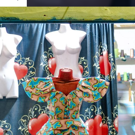
Ouvrir
/
Fermer
0 mm
uin 2020