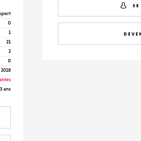
SE
xpert
0
1
DEVE
21
2
0
 2018
antes
3 ans