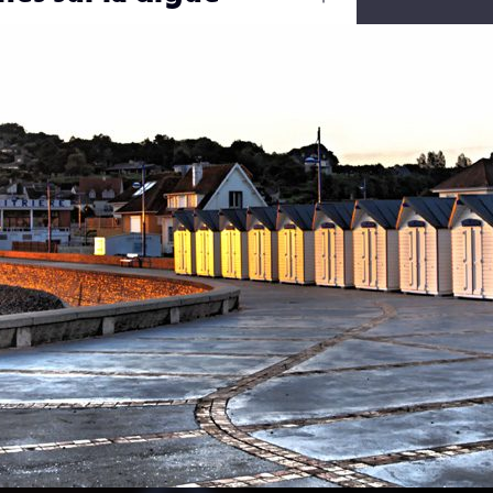
Ouvrir
/
Fermer
0 mm
ation
03 septembre 2018
0