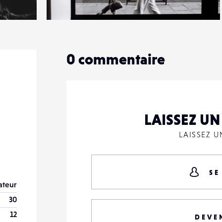
1
13
0
0
commentaire
LAISSEZ U
LAISSEZ 
SE
teur
30
12
DEVE