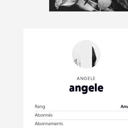
0
17
0
ANGELE
angele
Rang
Ama
Abonnés
Abonnements