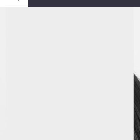
Ouvrir
/
Fermer
Canon
L REBEL
XSi
1/8
5.6
55 mm
100
rs 2011
ril 2011