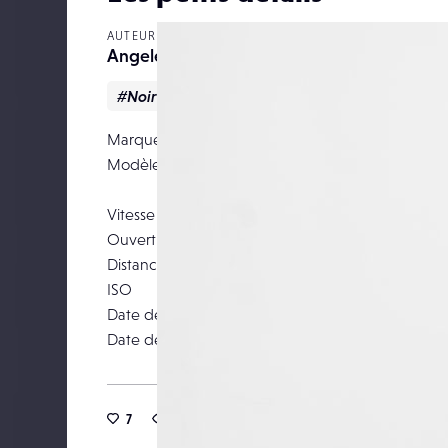
AUTEUR
Angele
#Noir & blanc
#Portrait
Marque
Modèle
Canon EOS DIGITA
Vitesse d’obturation
Ouverture
Distance focale
ISO
Date de prise de vue
20 ma
Date de publication
28 av
7
6
0