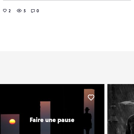
2
5
0
er
Liker
Faire une pause