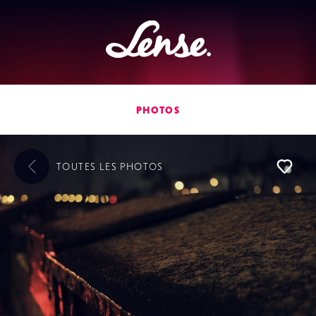
Lense
PHOTOS
TOUTES LES
PHOTOS
L