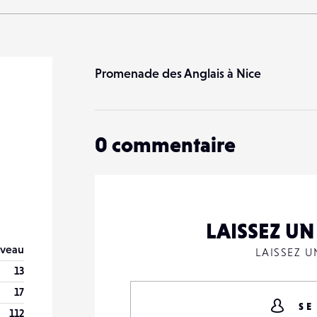
Promenade des Anglais à Nice
0
commentaire
LAISSEZ U
veau
LAISSEZ 
13
17
SE
112