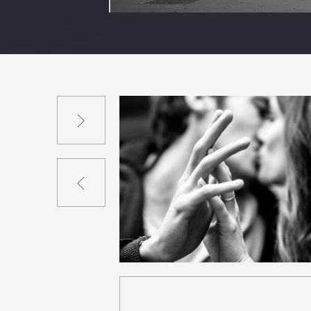
Suivant
Précédent
7
42
0