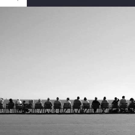
Ouvrir
/
Fermer
Canon
ark III
1/2000
f/4
30 mm
100
re 2018
re 2018