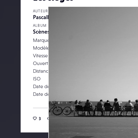
AUTEUR
Pascalbiomez
ALBUM
Scènes de vie
Marque
Modèle
Canon EOS 5D M
Vitesse d’obturation
Ouverture
Distance focale
ISO
Date de prise de vue
29 septemb
Date de publication
30 septemb
3
25
0