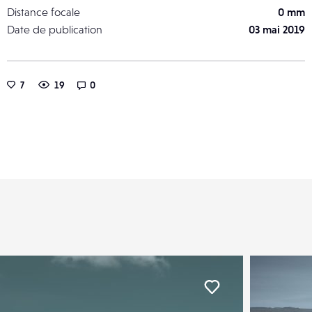
Distance focale
0 mm
Date de publication
03 mai 2019
7
19
0
er
Liker