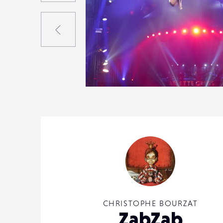
Précédent
1
16
0
CHRISTOPHE BOURZAT
ZabZab