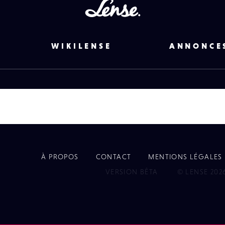
Lense
WIKILENSE
ANNONCE
À PROPOS
CONTACT
MENTIONS LÉGALES
EYE
VERSION BÊTA
© LENSE 202