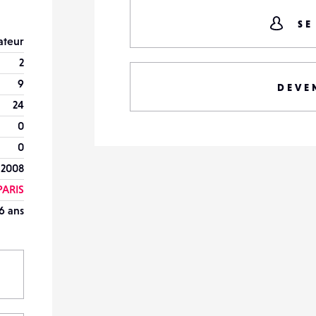
SE
teur
2
9
DEVE
24
0
0
l 2008
PARIS
6 ans