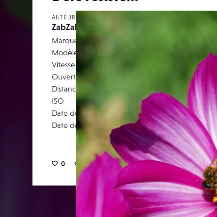
AUTEUR
ZabZab
Marque
Pa
Modèle
DMC
Vitesse d’obturation
Ouverture
Distance focale
ISO
Date de prise de vue
15 octob
Date de publication
10 novemb
0
18
0