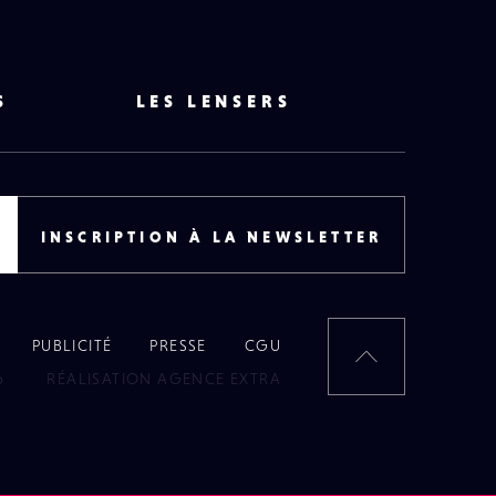
S
LES LENSERS
INSCRIPTION À LA NEWSLETTER
PUBLICITÉ
PRESSE
CGU
RETOUR
6
RÉALISATION AGENCE EXTRA
EN
HAUT
DE
PAGE