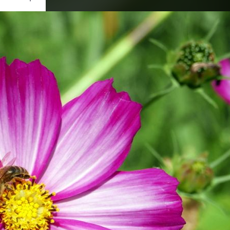
Ouvrir
/
Fermer
nasonic
-LX100
1/1000
5.6
29.3 mm
200
re 2016
re 2016