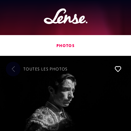
Lense
PHOTOS
TOUTES LES
PHOTOS
L