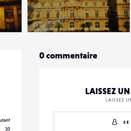
2
12
2
0
commentaire
LAISSEZ U
LAISSEZ 
utant
SE
10