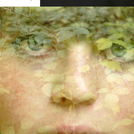
Ouvrir
/
Fermer
CORPORATION
NIKON D5000
1/200
1.8
35 mm
200
22 août 2011
29 août 2011