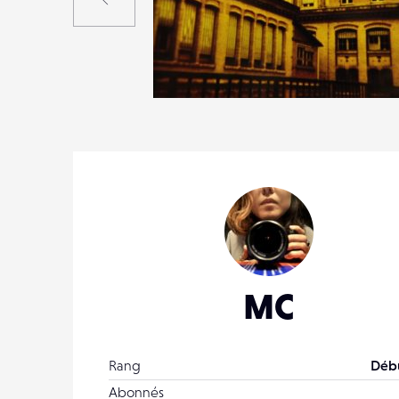
1
12
0
MC
Rang
Déb
Abonnés