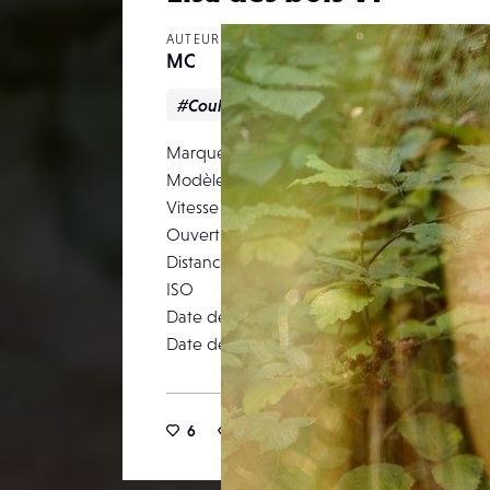
AUTEUR
MC
#Couleur
#Nature
#Portrait
Marque
NIKON 
Modèle
Vitesse d’obturation
Ouverture
Distance focale
ISO
Date de prise de vue
Date de publication
6
5
0