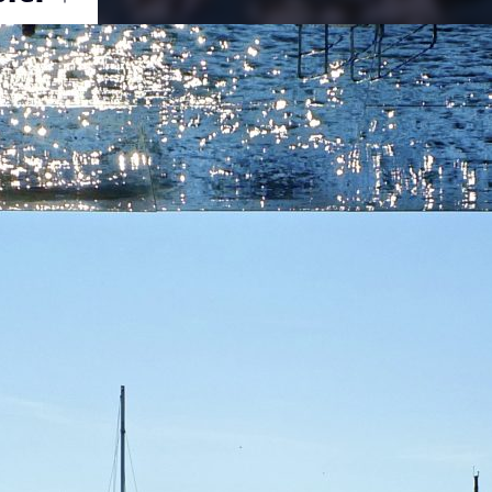
Ouvrir
/
Fermer
UJIFILM
X-S1
1/550
f/8
26.7 mm
100
re 2016
ier 2018