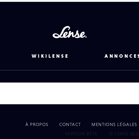
Lense
WIKILENSE
ANNONCE
À PROPOS
CONTACT
MENTIONS LÉGALES
EYE
VERSION BÊTA
© LENSE 202