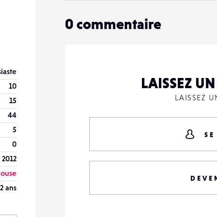
0
commentaire
iaste
LAISSEZ U
10
LAISSEZ 
15
44
5
SE
0
 2012
louse
DEVE
2 ans