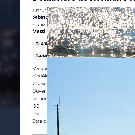
AUTEUR
Sabine ray
ALBUM
Massilia
#l'ombrière
#Marseille
#normanfoster
#sabineraymond
#vieuxport
Marque
F
Modèle
Vitesse d’obturation
Ouverture
Distance focale
ISO
Date de prise de vue
19 septemb
Date de publication
07 janv