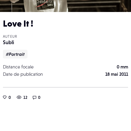
Love It !
AUTEUR
Subli
#Portrait
Distance focale
0 mm
Date de publication
18 mai 2011
0
12
0