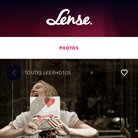
Lense
PHOTOS
TOUTES LES
PHOTOS
L