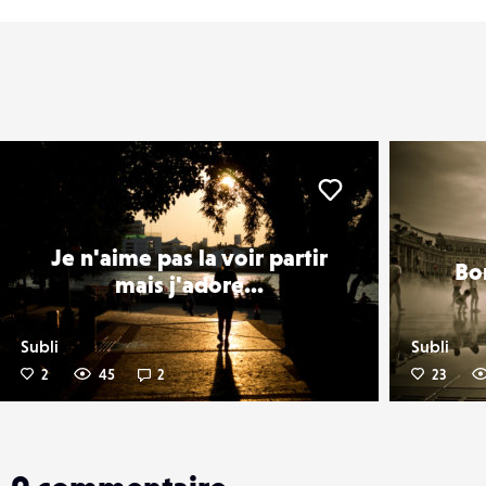
er
Liker
Je n'aime pas la voir partir
Bo
mais j'adore...
Subli
Subli
2
45
2
23