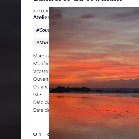
AUTEUR
Atelierespace-temps
#CoucherDeSoleil
#couleurs
#essaouir
#Maroc
#océan
Marque
NIKON CORPO
Modèle
NIK
Vitesse d’obturation
Ouverture
Distance focale
ISO
Date de prise de vue
16 févr
Date de publication
17 octob
1
23
0