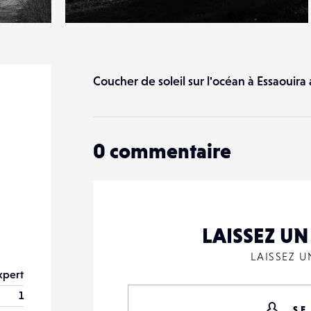
0
19
0
Coucher de soleil sur l'océan à Essaouir
0
commentaire
LAISSEZ U
LAISSEZ 
xpert
1
SE