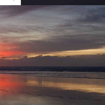
Ouvrir
/
Fermer
a
RATION
ON D80
1/25
2.5
30 mm
100
ier 2007
re 2017