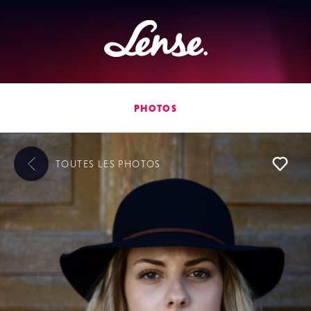
Lense
PHOTOS
TOUTES LES
PHOTOS
L