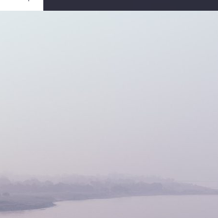
Ouvrir
/
Fermer
Canon
Mark II
1/2000
2.8
70 mm
100
rs 2015
er 2019