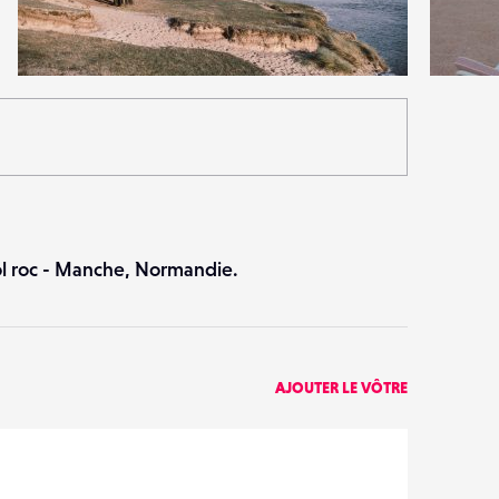
2
3
16
0
ol roc - Manche, Normandie.
AJOUTER LE VÔTRE