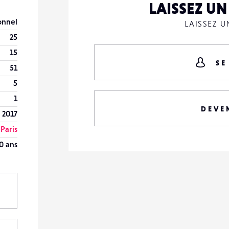
LAISSEZ U
onnel
LAISSEZ 
25
15
SE
51
5
1
DEVE
r 2017
Paris
0 ans