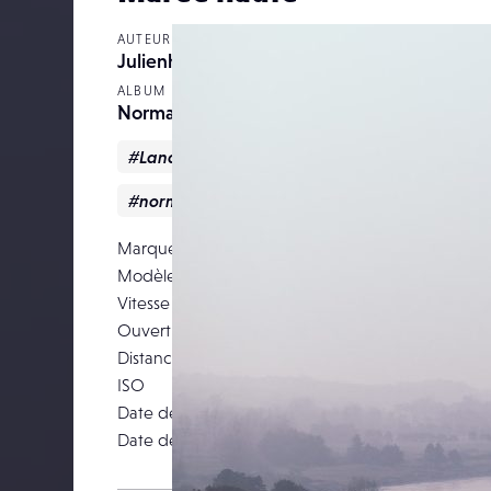
AUTEUR
Julienhay
ALBUM
Normandie
#Landscape
#mer
#Nature
#normandie
#sea
Marque
Modèle
Canon EOS 5D 
Vitesse d’obturation
Ouverture
Distance focale
ISO
Date de prise de vue
22 ma
Date de publication
04 févri