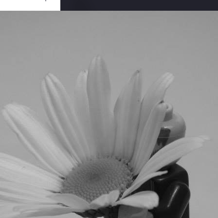
Ouvrir
/
Fermer
nc
0 mm
06 août 2013