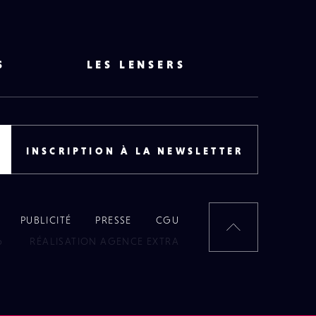
S
LES LENSERS
INSCRIPTION À LA NEWSLETTER
PUBLICITÉ
PRESSE
CGU
RETOUR
6
RÉALISATION AGENCE EXTRA
EN
HAUT
DE
PAGE