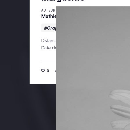
AUTEUR
Mathieu Melo
#Graphique
#Nature
#Noir & bla
Distance focale
Date de publication
0
5
0