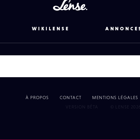
Lense
WIKILENSE
ANNONCE
À PROPOS
CONTACT
MENTIONS LÉGALES
EYE
VERSION BÊTA
© LENSE 202