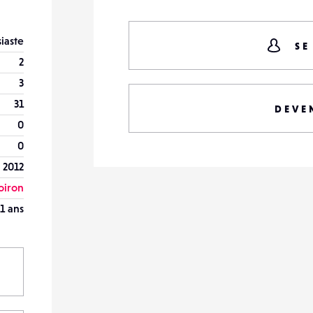
iaste
SE
2
3
31
DEVE
0
0
r 2012
oiron
1 ans