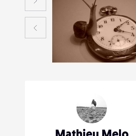
Précédent
1
3
0
Mathieu Melo