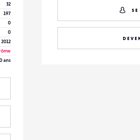
32
SE
197
0
0
DEVE
 2012
rôme
0 ans