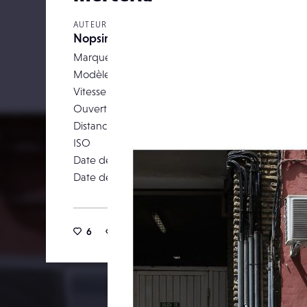
AUTEUR
Nopsir
Marque
Modèle
Canon EOS 5D M
Vitesse d’obturation
Ouverture
Distance focale
ISO
Date de prise de vue
24 ao
Date de publication
30 av
6
11
0