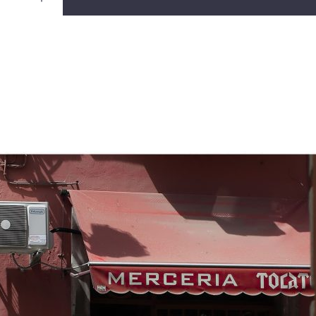
Ouvrir
/
Fermer
Canon
ark III
1/800
4.5
40 mm
100
ût 2017
ril 2021