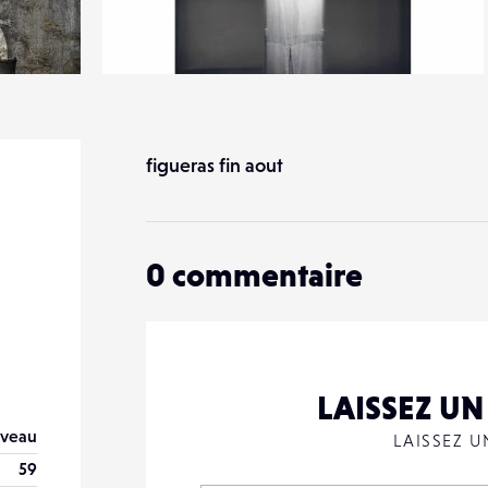
5
27
0
figueras fin aout
0
commentaire
LAISSEZ U
veau
LAISSEZ 
59