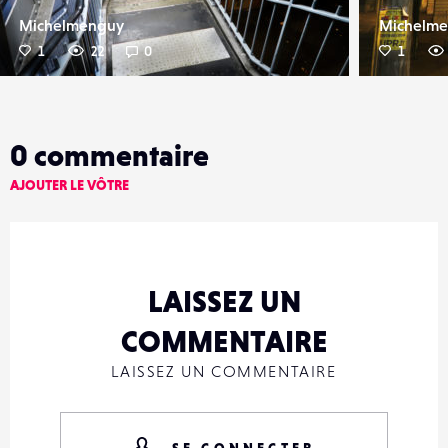
Michelmenguy
Michelm
1
22
0
1
0
commentaire
AJOUTER LE VÔTRE
LAISSEZ UN
COMMENTAIRE
LAISSEZ UN COMMENTAIRE