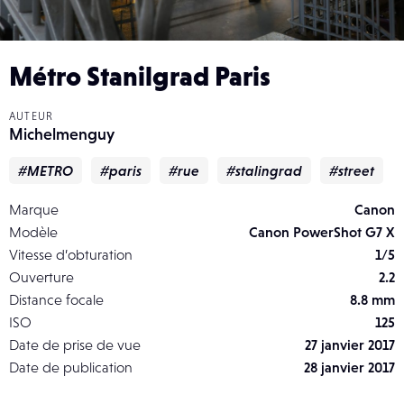
Métro Stanilgrad Paris
AUTEUR
Michelmenguy
#METRO
#paris
#rue
#stalingrad
#street
Marque
Canon
Modèle
Canon PowerShot G7 X
Vitesse d’obturation
1/5
Ouverture
2.2
Distance focale
8.8 mm
ISO
125
Date de prise de vue
27 janvier 2017
Date de publication
28 janvier 2017