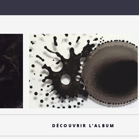
17
PARTAGER
0
0
12
0
DÉCOUVRIR L'ALBUM