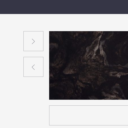
Suivant
Précédent
0
17
0