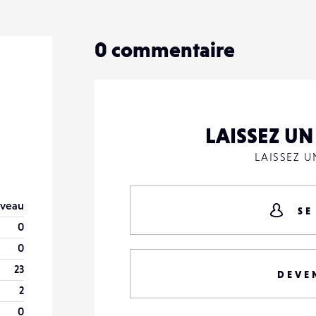
0
commentaire
LAISSEZ U
LAISSEZ 
veau
SE
0
0
23
DEVE
2
0