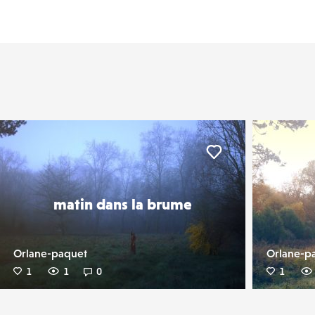
er
Liker
matin dans la brume
Orlane-paquet
Orlane-p
1
1
0
1