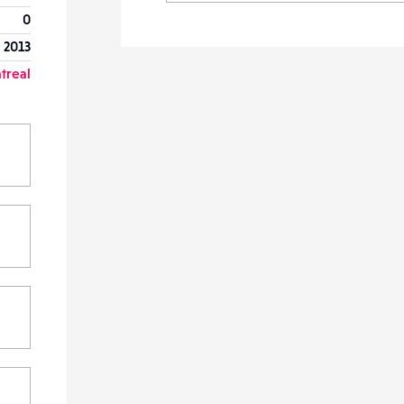
0
r 2013
treal