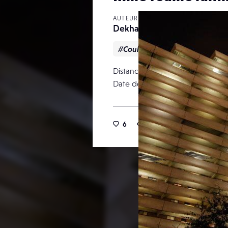
AUTEUR
Dekhana Photo
#Couleur
#Urbain
Distance focale
Date de publication
6
16
0