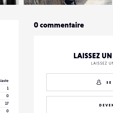
0
13
0
0
commentaire
LAISSEZ U
LAISSEZ 
iaste
SE
1
0
17
DEVE
0