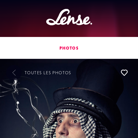
Lense
PHOTOS
TOUTES LES
PHOTOS
L