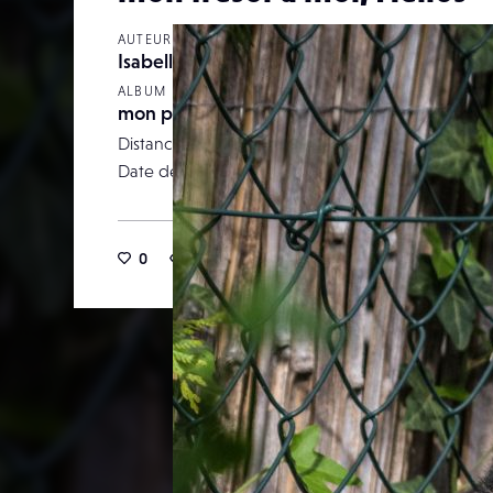
AUTEUR
Isabellebarruhet
ALBUM
mon petit jardin
Distance focale
Date de publication
18 av
0
18
0