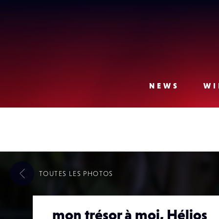
Lense
NEWS
WI
TOUTES LES
PHOTOS
mon trésor à moi, Hélios