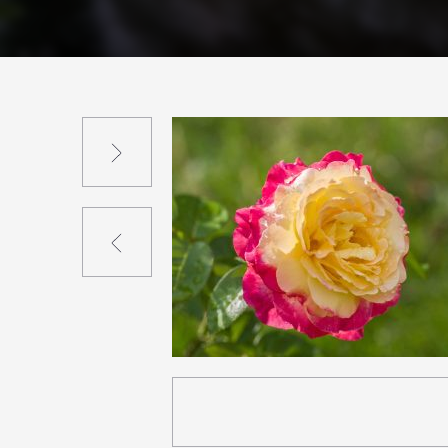
Suivant
Précédent
0
29
0