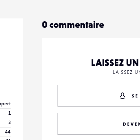
0
commentaire
LAISSEZ U
LAISSEZ 
SE
xpert
1
3
DEVE
44