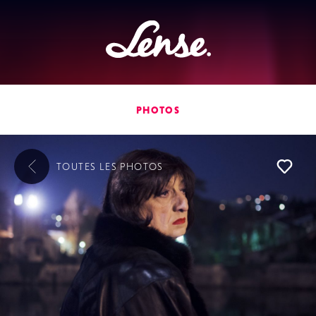
Lense
PHOTOS
TOUTES LES
PHOTOS
L