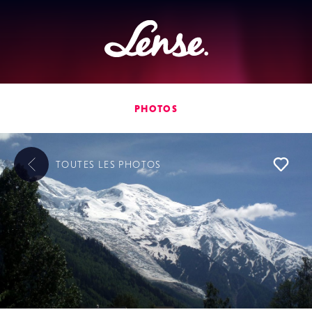
Lense
PHOTOS
TOUTES LES
PHOTOS
L