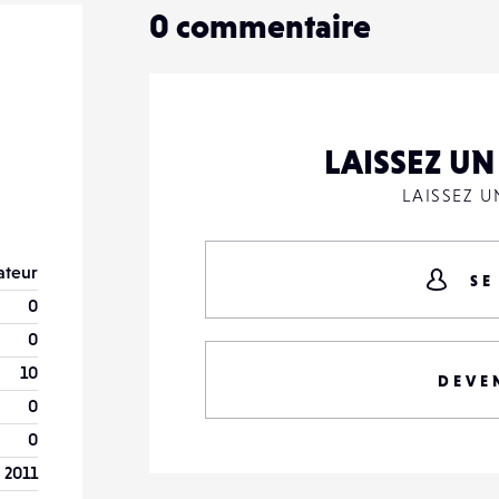
0
commentaire
LAISSEZ U
LAISSEZ 
teur
SE
0
0
10
DEVE
0
0
 2011