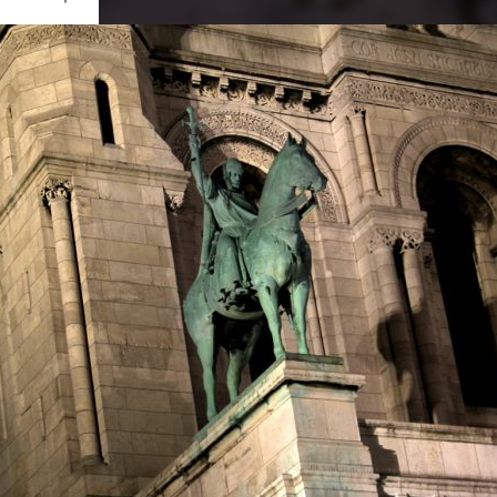
Ouvrir
/
Fermer
Canon
OS 60D
1/4
4.5
39 mm
100
ier 2012
ier 2012