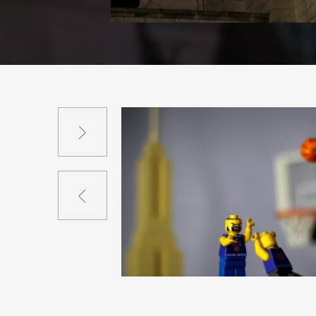
Suivant
Précédent
0
5
0