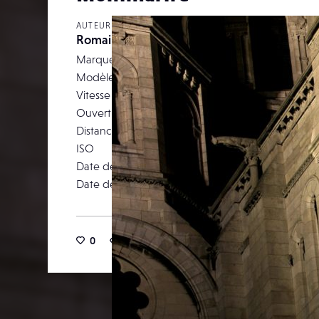
AUTEUR
RomainG
Marque
Modèle
Canon E
Vitesse d’obturation
Ouverture
Distance focale
ISO
Date de prise de vue
30 janv
Date de publication
04 févr
0
15
0