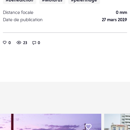
Distance focale
0 mm
Date de publication
27 mars 2019
0
23
0
er
Liker