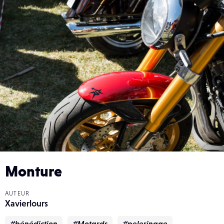
Monture
AUTEUR
Xavierlours
#bénédiction
#Motards
#pelerinage