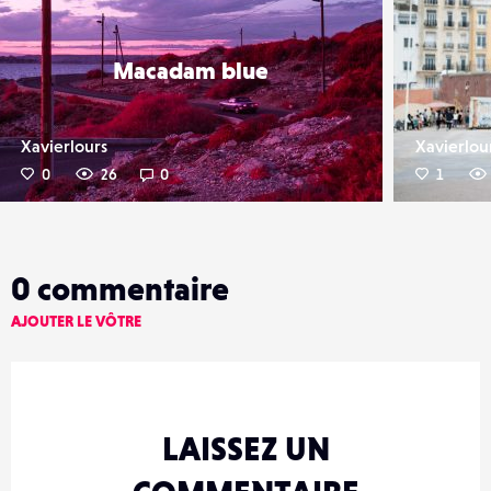
Macadam blue
Xavierlours
Xavierlou
0
26
0
1
0
commentaire
AJOUTER LE VÔTRE
LAISSEZ UN