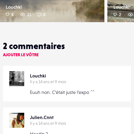
Louchki
Louchki
8
21
0
2
2
commentaires
AJOUTER LE VÔTRE
Louchki
Il y a 14 ans et 9 mois
Euuh non. C’était juste l’expo ^^
Julien.Cnnt
Il y a 14 ans et 9 mois
Hawtin ?