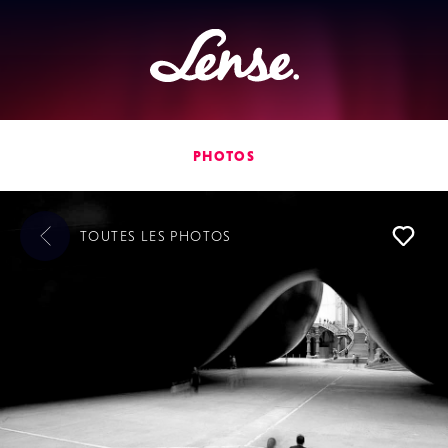
Lense
PHOTOS
TOUTES LES
PHOTOS
L