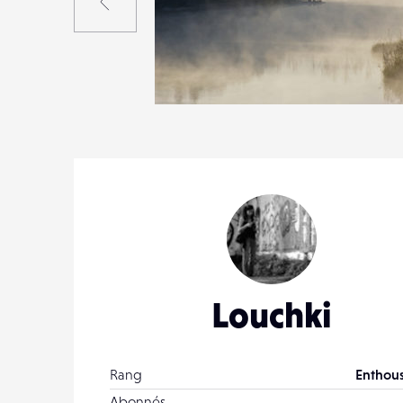
8
21
0
Louchki
Rang
Enthous
Abonnés