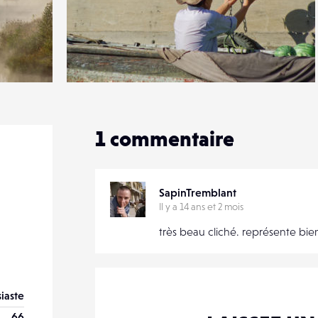
2
15
0
1
commentaire
SapinTremblant
Il y a 14 ans et 2 mois
très beau cliché. représente bien
iaste
66