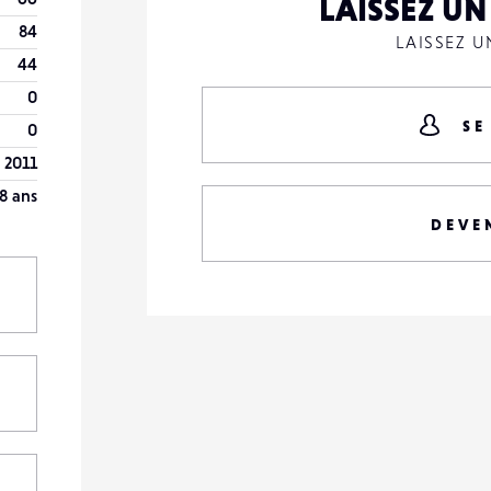
LAISSEZ U
84
LAISSEZ 
44
0
SE
0
l 2011
8 ans
DEVE