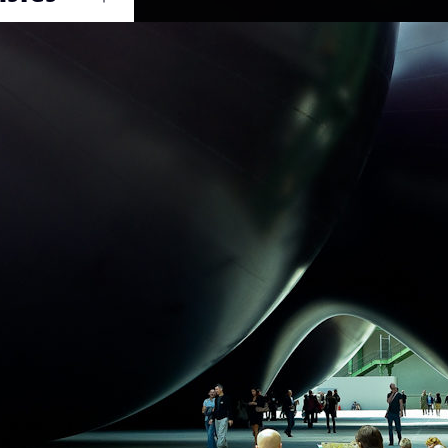
Ouvrir
/
Fermer
PENTAX
ENTAX K200D
1/30
6.7
47.5 mm
400
1 janvier 2008
12 avril 2012