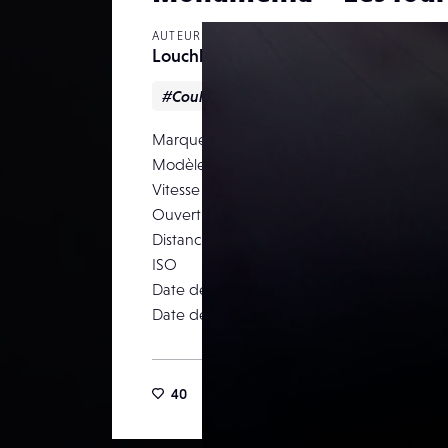
AUTEUR
Louchki
#Couleur
#Reportage
#Urbain
Marque
Modèle
P
Vitesse d’obturation
Ouverture
Distance focale
ISO
Date de prise de vue
0
Date de publication
40
51
1