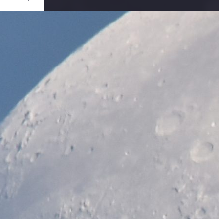
Ouvrir
/
Fermer
RATION
 D5500
1/200
0 mm
125
let 2019
let 2019