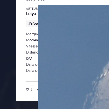
AUTEUR
Leiya
#clouds
#color
#moon
Marque
NIKON CORPO
Modèle
NIKON
Vitesse d’obturation
Distance focale
ISO
Date de prise de vue
11 juil
Date de publication
27 juil
2
18
0