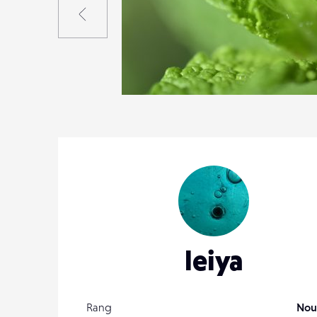
0
13
0
leiya
Rang
Nou