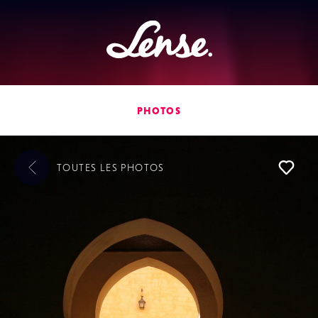
Lense
PHOTOS
TOUTES LES
PHOTOS
L