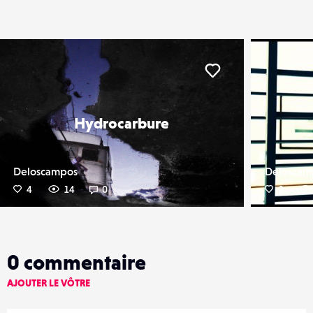
er
Liker
Hydrocarbure
Deloscampos
Deloscam
4
14
0
0
0
commentaire
AJOUTER LE VÔTRE