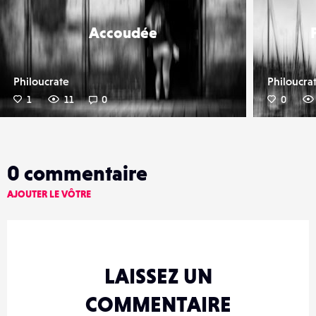
Accoudée
Philoucrate
Philoucra
1
11
0
0
0
commentaire
AJOUTER LE VÔTRE
LAISSEZ UN
COMMENTAIRE