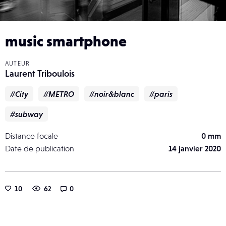
music smartphone
AUTEUR
Laurent Triboulois
#City
#METRO
#noir&blanc
#paris
#subway
Distance focale
0 mm
Date de publication
14 janvier 2020
10
62
0