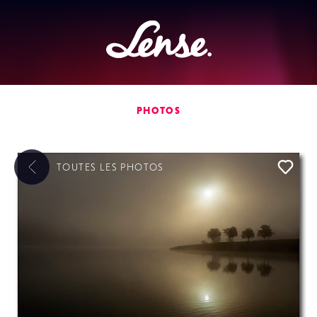
Lense
PHOTOS
TOUTES LES
PHOTOS
L