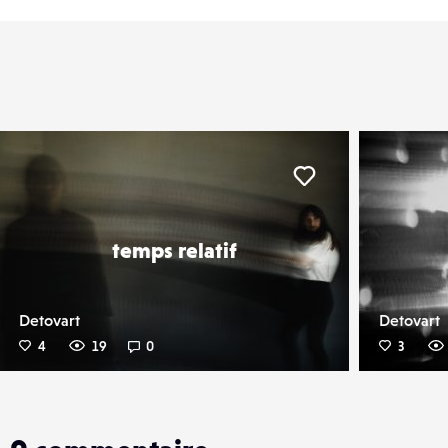
er
Liker
temps relatif
Detovart
Detovart
4
19
0
3