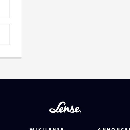
Lense
WIKILENSE
ANNONCE