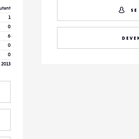
utant
SE
1
0
6
DEVE
0
0
 2013