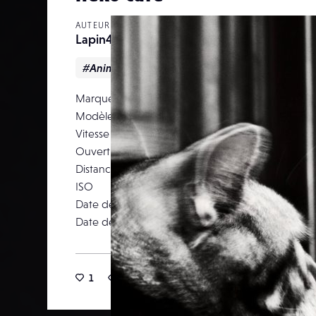
AUTEUR
Lapin47
#Animalier
#Noir & blanc
Marque
Modèle
Canon EOS
Vitesse d’obturation
Ouverture
Distance focale
ISO
Date de prise de vue
11 septemb
Date de publication
03 décemb
1
6
0