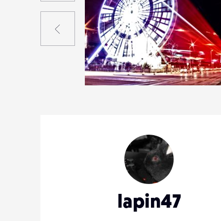
Précédent
0
4
0
lapin47