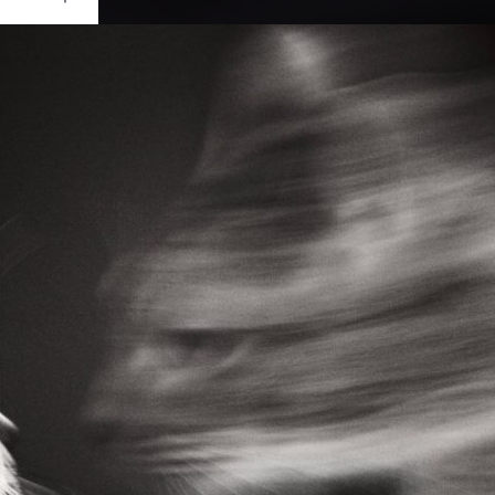
Ouvrir
/
Fermer
Canon
 1000D
1/4
5.6
232 mm
800
re 2014
re 2014