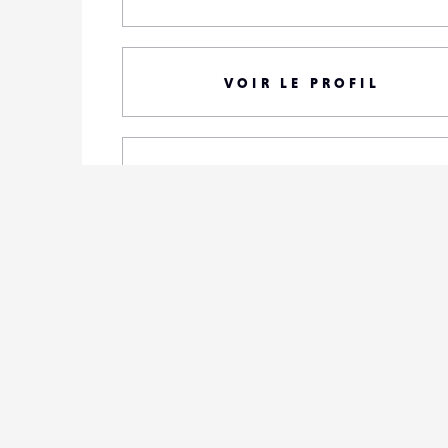
VOIR LE PROFIL
TOUTES SES PHOTOS
S'ABONNER