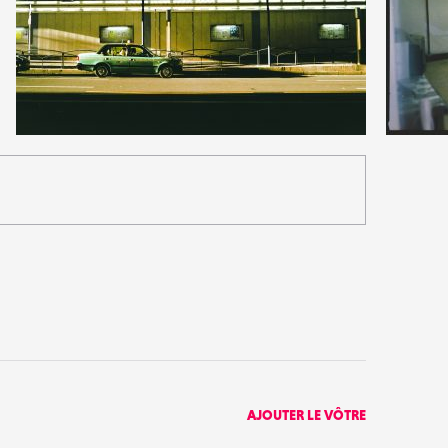
6
2
29
0
AJOUTER LE VÔTRE