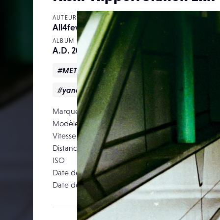
AUTEUR
All4fever
ALBUM
A.D. 2019 – Neo Tokyo
#METRO
#street
#subway
#tokyo
#yanaka
Marque
Modèle
Canon E
Vitesse d’obturation
Distance focale
ISO
Date de prise de vue
25 janv
Date de publication
04 ma