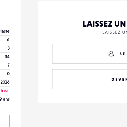
LAISSEZ U
iaste
LAISSEZ 
6
3
SE
34
7
0
DEVE
 2016
tréal
9 ans