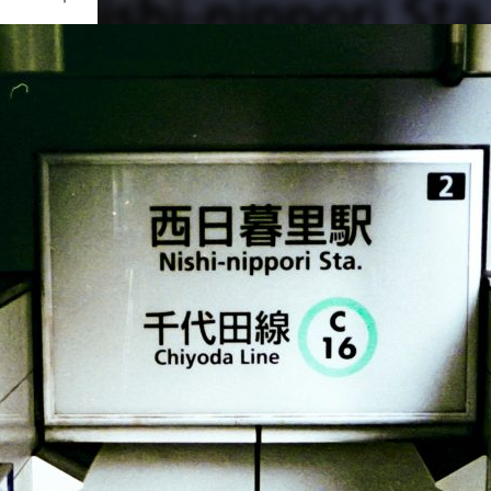
Ouvrir
/
Fermer
Canon
OS 50D
1/8
0 mm
100
ier 2019
rs 2019