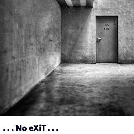
. . . No eXiT . . .