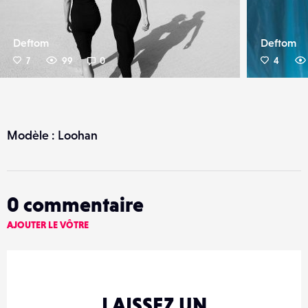
Deftom
Deftom
7
99
0
4
Modèle : Loohan
0
commentaire
AJOUTER LE VÔTRE
LAISSEZ UN