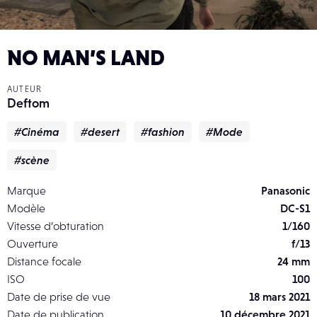
NO MAN’S LAND
AUTEUR
Deftom
#Cinéma
#desert
#fashion
#Mode
#scène
Marque
Panasonic
Modèle
DC-S1
Vitesse d’obturation
1/160
Ouverture
f/13
Distance focale
24 mm
ISO
100
Date de prise de vue
18 mars 2021
Date de publication
10 décembre 2021