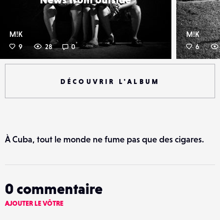
M!K
M!K
9
28
0
6
DÉCOUVRIR L'ALBUM
À Cuba, tout le monde ne fume pas que des cigares.
0
commentaire
AJOUTER LE VÔTRE