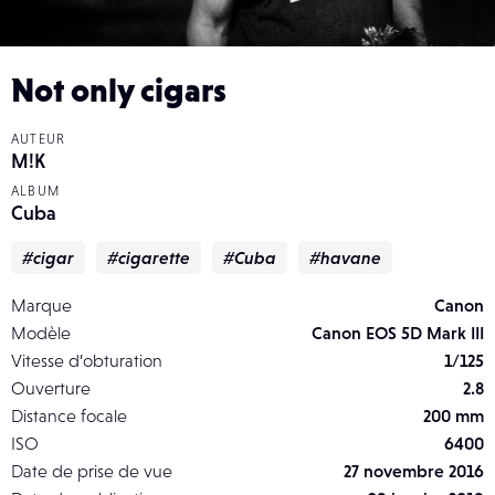
Not only cigars
AUTEUR
M!K
ALBUM
Cuba
#cigar
#cigarette
#Cuba
#havane
Marque
Canon
Modèle
Canon EOS 5D Mark III
Vitesse d’obturation
1/125
Ouverture
2.8
Distance focale
200 mm
ISO
6400
Date de prise de vue
27 novembre 2016